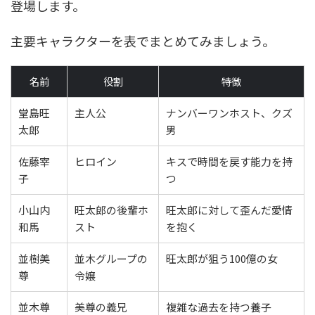
登場します。
主要キャラクターを表でまとめてみましょう。
名前
役割
特徴
堂島旺
主人公
ナンバーワンホスト、クズ
太郎
男
佐藤宰
ヒロイン
キスで時間を戻す能力を持
子
つ
小山内
旺太郎の後輩ホ
旺太郎に対して歪んだ愛情
和馬
スト
を抱く
並樹美
並木グループの
旺太郎が狙う100億の女
尊
令嬢
並木尊
美尊の義兄
複雑な過去を持つ養子