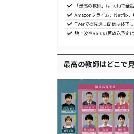
「最高の教師」はHuluで全
Amazonプライム、Netfli
TVerでの見逃し配信は終了
地上波やBSでの再放送予定
最高の教師はどこで