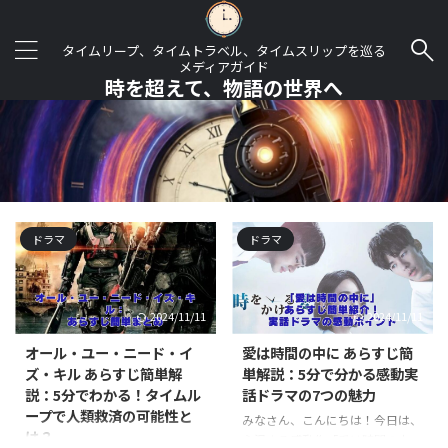
タイムリープ、タイムトラベル、タイムスリップを巡る
メディアガイド
時を超えて、物語の世界へ
ドラマ
ドラマ
2024/11/11
2024/11/11
オール・ユー・ニード・イ
愛は時間の中に あらすじ簡
ズ・キル あらすじ簡単解
単解説：5分で分かる感動実
説：5分でわかる！タイムル
話ドラマの7つの魅力
ープで人類救済の可能性と
みなさん、こんにちは！今日は、
は？
心温まる感動作「愛は時間の中