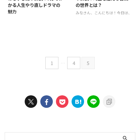
ないんですよね。 現代の学校っ
かる人生やり直しドラマの
の世界とは？
ル」。 過去ではなく未来に介入
て、いじめや不登校、SNSトラブ
魅力
するという斬新なアプローチが取
ルなど、いろんな問題が絡み合っ
みなさん、こんにちは！今日は、
られています。 主人公は複数の
てますよね。 このドラマは、そ
世界最長のSFドラマ『ドクター・
みなさん、こんにちは！今日は、
自分と対峙しながら、自身の選択
ういったリアルな教育現場の課題
フー』について、簡単にあらすじ
話題沸騰中のドラマ『ブラッシュ
と責任について深く考えさせられ
を描きつつ、タイムスリップとい
をご紹介しますね。 「ドクタ
アップライフ』について、あらす
るんです。 でも、ちょっと注意が
うファンタジー要素も加えて、見
ー・フー」って聞いたことありま
じと見どころを簡単にご紹介しち
必 ...
る人の心に深く響くような ...
すか？1963年から始まった超長
ゃいます。 このドラマ、タイムリ
寿ドラマなんですよ。 すごいで
ープものなんですけど、ちょっと
すよね！ 時空を自由に旅する主
変わってるんですよ。 主人公の麻
1
…
4
5
人公ドクターが、青い電話ボック
美が何度も人生をやり直すんで
スみたいな宇宙船「ターディス」
す。面白いですよね？ 麻美は33
で冒険する物語なんです。 ドクタ
歳の普通のOLなんですが、突然
ーは地球人じゃなくて、なんと死
死んじゃって…でも、そこからが
にそうになると再生できる異星人
本当の始まり。 人生をリセット
なんですよ。 だから、今まで13
して、もう一度最初からやり直せ
人もの俳優さんがドクターを演じ
るチャンスをもらうんです。 で
てきたんです。 面白いでしょう？
も、ただやり直すだけじゃないん
この記事では、ドクタ ...
ですよ。 「徳を積む」ことで、
次の人生でより良い生き物に ...