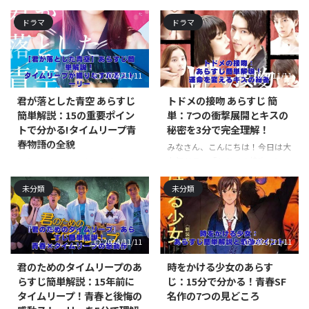
に」について、あらすじを簡単に
みなさん、こんにちは！今日は、
紹介しながら、その魅力に迫って
ドラマ
ドラマ
SF好きにはたまらない映画「オー
いきたいと思います。 実は私、
ル・ユー・ニード・イズ・キル」
この映画を見て涙が止まらなかっ
のあらすじを簡単に紹介していき
たんですよ。 皆さんも同じよう
ますよ。 この作品、タイムルー
2024/11/11
2024/11/11
な経験ありますよね？ 「愛は時
プものとアクション映画が融合し
間の中に」は、1970年代の日本
た、とってもユニークな作品なん
君が落とした青空 あらすじ
トドメの接吻 あらすじ 簡
を舞台に、心臓疾患を抱える娘の
です。 主人公のケイジ少佐が、
簡単解説：15の重要ポイン
単：7つの衝撃展開とキスの
ために父親が人工心臓開発に挑む
宇宙人との戦いで何度も死んでは
トで分かる!タイムリープ青
秘密を3分で完全理解！
という、実話に基づいた物語なん
蘇るという設定、面白いですよ
春物語の全貌
です。 タイムトラベルものかと
みなさん、こんにちは！今日は大
ね。 まるでゲームの「リスポー
思いきや、そうじゃないんです
人気ドラマ「トドメの接吻」につ
ン」みたいな感じで、何度も挑戦
みなさん、こんにちは！今日は、
よ。 時間の大切さを教えてくれ
いて、簡単にあらすじをご紹介し
できるんです。 でも、実際の戦場
青春小説の名作「君が落とした青
る、もっと深い作品なんです。 主
ちゃいます。 このドラマ、見逃し
未分類
未分類
では一度のミスが命取り。 その
空」について、あらすじを簡単に
人公の坪井宣政を演じる大泉洋さ
た人も多いんじゃないでしょう
緊張感がたまりません！ この映
紹介していきますよ。 この物
...
か？ 「トドメの接吻」って、タイ
画、単なるSFアクションじゃない
語、高校生の恋愛ドラマなんです
トルだけ聞くとラブストーリーか
んですよ。 人間の成長や絆 ...
が、ちょっと変わったSF要素も入
2024/11/11
2024/11/11
な？って思いますよね。 でも、
っているんです。 面白いですよ
実はSFとミステリーが絡み合っ
ね！ 主人公の実結と修弥は、葵
君のためのタイムリープのあ
時をかける少女のあらす
た、とってもユニークな作品なん
学院高校に通う普通の高校生。
らすじ簡単解説：15年前に
じ：15分で分かる！青春SF
ですよ。 主人公の堂島旺太郎
でも、ある日突然、実結が同じ
タイムリープ！青春と後悔の
名作の7つの見どころ
は、一見イケメンで優しそうなホ
11月1日を何度も繰り返すタイム