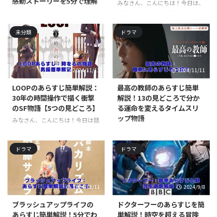
感動ストーリーを5分で理解
ストなんですが、実は金と権力し
リープに巻き込まれちゃうんで
みなさん、こんにちは！今日は、
か眼中にないクズ男。 そんな彼
す。 そこから物語が始まるんです
青春SF映画の名作『時をかける少
みなさん、こんにちは！今日は台
が、謎の女性とのキスをきっかけ
が、実は修弥に悲しい運命が待っ
女』についてお話ししたいと思い
湾発の青春映画『君のためのタイ
に、タイムリープを繰り返すこと
ているんです…。 この作品、高校
ます。 この作品、見たことある
未分類
ドラマ
ムリープ』について、あらすじを
になるんです。 面白そうじゃな ...
生の日常や初恋の甘酸っぱさはも
人も多いんじゃないでしょうか？
簡単に紹介しながら、その魅力を
ちろん、突然の事故という悲劇 ...
高校生の主人公がタイムリープす
お伝えしていきます。 タイムリ
る能力を手に入れて、日常生活を
ープものって面白いですよね。 過
2024/11/11
2024/11/11
やり直していく…そんなストーリ
去に戻って人生をやり直せるなん
ーですよね。 でも、単純なSF作
て、誰もが一度は考えたことがあ
LOOPのあらすじ簡単解説：
最高の教師のあらすじ簡単
品じゃないんです。 この映画に
るんじゃないでしょうか。 この
30年の時間操作で描く衝撃
解説！13の見どころで分か
は、青春ならではの悩みや成長、
映画は、そんな誰もの心に潜む願
のSF物語【5つの見どころ】
る運命を変えるタイムスリ
そして時間の大切さについての深
望を見事に描き出しているんで
ップ物語
いメッセージが込められているん
す。 主人公のジョンシャンは、
みなさん、こんにちは！今日は話
ですよ。 今回は、『時をかける
高校時代の恋人エンペイの自殺を
題の映画「LOOP」について、あ
みなさん、こんにちは！今日は大
少女』のあらすじを簡単に紹介し
きっかけに、20年前の1997年に
らすじを簡単に紹介しながら、そ
注目のドラマ「最高の教師」につ
ながら、作品の魅力に迫っていき
タイムリープします。 彼の目的
の魅力に迫っていきたいと思いま
ドラマ
ドラマ
いて、あらすじを簡単にご紹介し
ます。 タイムリープって ...
は、エンペイの運命を変えるこ
す。 「LOOP」は、従来のタイム
ちゃいます。 このドラマ、すごく
と。 でも、そう簡単にはいき ...
ループものとは一味違う斬新な展
面白いんですよ！ 主人公の九条
開で観客を魅了する作品なんで
里奈先生が、なんと生徒に突き落
2024/11/11
2024/9/8
す。 主人公が自分自身を追いか
とされて1年前にタイムスリップ
けるという設定、面白いですよ
しちゃうんです。 そこから始まる
ブラッシュアップライフの
ドクターフーのあらすじを簡
ね。 この映画、一言で言えば
2度目の1年間が、もう目が離せ
あらすじ簡単解説！5分でわ
単解説！時空を超える冒険
「未来を変えるタイムトラベ