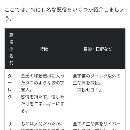
ここでは、特に有名な悪役をいくつか紹介しましょ
う。
悪
役
の
特徴
目的・口癖など
名
前
ダ
金属の移動機械に入っ
全宇宙のダーレク以外の
ー
たタコのような姿の宇
生命体を抹殺。
レ
宙人。
「抹殺セヨ！」
ク
感情を持たず、憎しみ
だけをエネルギーにす
る。
サ
もとは人間だったが、
全ての生命体をサイバー