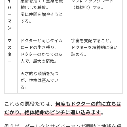
イ
感情を捨てて全身を機
マンにアップグレード
バ
械化した種族。
（機械化）する。
ー
常に仲間を増やそうと
マ
する。
ン
マ
ドクターと同じタイム
宇宙を支配すること。
ス
ロードの生き残り。
ドクターを精神的に追い
タ
ドクターのかつての友
詰める。
ー
人で、最大の宿敵。
天才的な頭脳を持つ
が、性格は歪んでい
る。
これらの悪役たちは、
何度もドクターの前に立ちは
だかり、絶体絶命のピンチに追い込みます
。
例えば、ダーレクとサイバーマンが同時に地球を侵