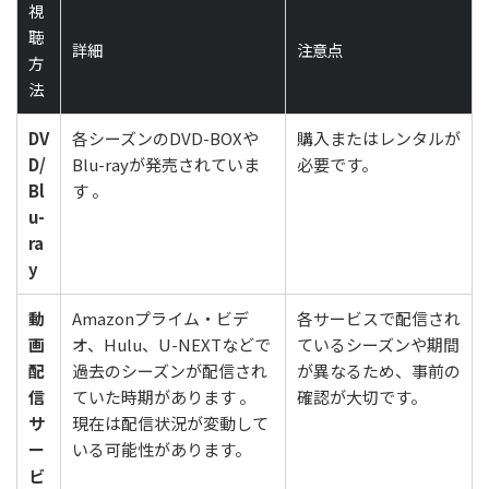
視
聴
詳細
注意点
方
法
DV
各シーズンのDVD-BOXや
購入またはレンタルが
D/
Blu-rayが発売されていま
必要です。
Bl
す 。
u-
ra
y
動
Amazonプライム・ビデ
各サービスで配信され
画
オ、Hulu、U-NEXTなどで
ているシーズンや期間
配
過去のシーズンが配信され
が異なるため、事前の
信
ていた時期があります 。
確認が大切です。
サ
現在は配信状況が変動して
ー
いる可能性があります。
ビ