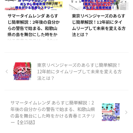
2024/11/11
2024/11/11
サマータイムレンダ あらす
東京リベンジャーズのあらす
じ簡単解説：2年後の自分か
じ簡単解説！12年前にタイ
らの警告で始まる、和歌山
ムリープして未来を変える方
県の島を舞台にした時をか
法とは？
ける青春ミステリー【全15
みなさん、こんにちは！今日は大
話】
人気漫画『東京リベンジャーズ』
のあらすじを簡単に紹介しちゃい
みなさん、こんにちは！今日は人
ます。 タイムリープものって面白
気作品「サマータイムレンダ」の
東京リベンジャーズのあらすじ簡単解説！
いですよね。 この作品もそんな
あらすじを簡単に紹介していきま
12年前にタイムリープして未来を変える方
設定なんですが、ちょっと違うん
すね。 タイムリープものが好き
法とは？
です。 主人公のタケミチが、な
な方、ミステリーが好きな方、こ
んと12年前の中学時代にタイム
の夏にぴったりの作品を探してい
リープしちゃうんです！しかも、
る方、ぜひ注目してくださいね。
目的が「元カノを救う」というの
「サマータイムレンダ」は、時間
がポイント。 普通の青年が過去
を行ったり来たりする不思議な物
サマータイムレンダ あらすじ簡単解説：2
に戻って、不良たちと関わりなが
語なんです。 主人公の慎平が幼な
年後の自分からの警告で始まる、和歌山県
ら未来を変えようとする。 これ
じみの潮の死の真相を探るため、
の島を舞台にした時をかける青春ミステリ
って新鮮じゃないですか？ で
何度も過去に戻って奮闘する姿
ー【全15話】
も、タイムリープには危険もある
に、きっとハラハラドキドキする
んですよ。 過去を変えすぎる
ことでしょう。 舞台は和歌山県